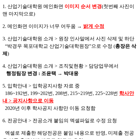
1. 산업기술대학원 메인화면
이미지 순서 변경
(
첫번째 사진이
맨 마지막으로
)
2. 메인화면 이미지가 너무 어두움
→
밝게 수정
3. 산업기술대학원 소개
>
원장 인사말에서 사진 삭제 및 하단
“
박경우 목포대학교 산업기술대학원장
”
으로 수정
(
총장은 삭
제
)
4. 산업기술대학원 소개
>
조직및현황
>
담당업무에서
행정팀장 변경
:
조윤택
→
박대웅
5. 입학안내
>
입학공지사항 자료 중
186~192
번
, 199~202
번
, 208
번
, 215~219
번
, 225~228
번
학사안
내
>
공지사항으로 이동
2020
년 이후 학사공지 사항만 이동 요청함
6. 전공안내 > 전공소개 붙임의 엑셀파일로 수정 요청
엑셀로 제출한 해당전공은
붙임 내용으로 반영, 미제출 전공